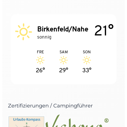
21°
Birkenfeld/Nahe
sonnig
FRE
SAM
SON
26°
29°
33°
Zertifizierungen / Campingführer