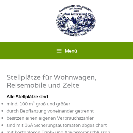
Zum
Inhalt
springen
Menü
Stellplätze für Wohnwagen,
Reisemobile und Zelte
Alle Stellplätze sind
mind. 100 m² groß und größer
durch Bepflanzung voneinander getrennt
besitzen einen eigenen Verbrauchszähler
sind mit 16A Sicherungsautomaten abgesichert
mit kostenlosen Trink- und Abwasseranschlüssen