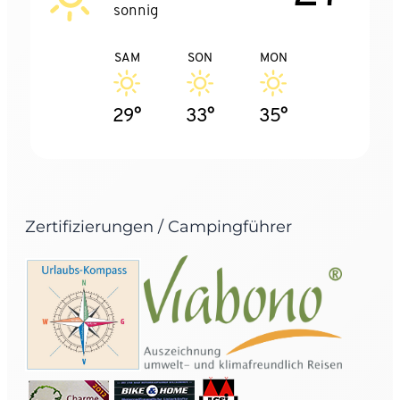
sonnig
SAM
SON
MON
29°
33°
35°
Zertifizierungen / Campingführer