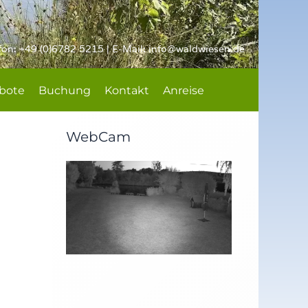
fon: +49 (0)6782 5215 | E-Mail:
info@waldwiesen.de
bote
Buchung
Kontakt
Anreise
WebCam