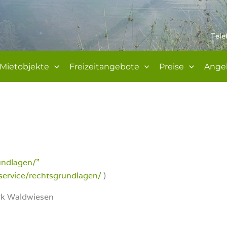
Tele
Mietobjekte
Freizeitangebote
Preise
Ange
undlagen/”
service/rechtsgrundlagen/
)
rk Waldwiesen