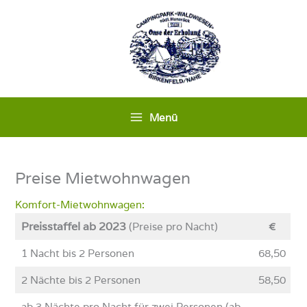
Zum
Inhalt
springen
Menü
Preise Mietwohnwagen
Komfort-Mietwohnwagen:
Preisstaffel ab 2023
(Preise pro Nacht)
€
1 Nacht bis 2 Personen
68,50
2 Nächte bis 2 Personen
58,50
ab 3 Nächte pro Nacht für zwei Personen (ab