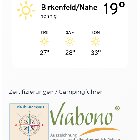
19°
Birkenfeld/Nahe
sonnig
FRE
SAM
SON
27°
28°
33°
Zertifizierungen / Campingführer