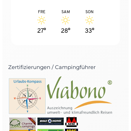
FRE
SAM
SON
27°
28°
33°
Zertifizierungen / Campingführer