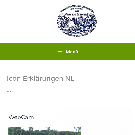
Ga
naar
de
inhoud
Menü
Icon Erklärungen NL
…
WebCam