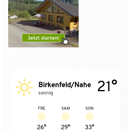
21°
Birkenfeld/Nahe
sonnig
FRE
SAM
SON
26°
29°
33°