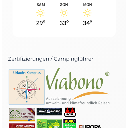
SAM
SON
MON
29°
33°
34°
Zertifizierungen / Campingführer