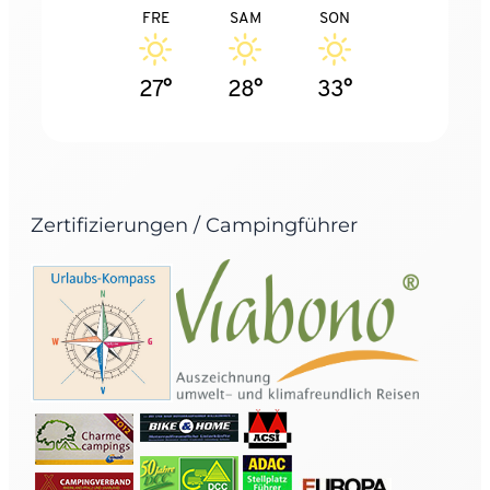
FRE
SAM
SON
27°
28°
33°
Zertifizierungen / Campingführer