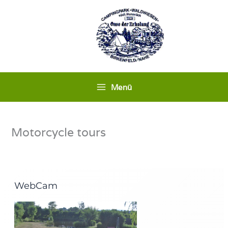
Skip
to
content
Menü
Motorcycle tours
WebCam