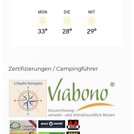
MON
DIE
MIT
33°
28°
29°
Zertifizierungen / Campingführer