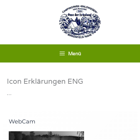
Skip
to
content
Menü
Icon Erklärungen ENG
…
WebCam