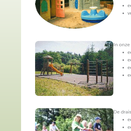
e
v
In onze
e
e
e
e
De drai
e
e