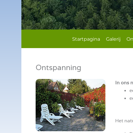
Startpagina
Galerij
On
Ontspanning
In ons n
e
e
Het natu