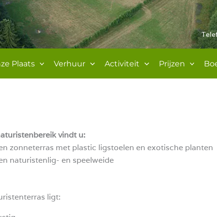
Tele
ze Plaats
Verhuur
Activiteit
Prijzen
Bo
aturistenbereik vindt u:
en zonneterras met plastic ligstoelen en exotische planten
en naturistenlig- en speelweide
ristenterras ligt: