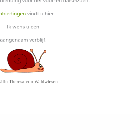
biending voor het voor-en naiseizoen:
nbiedingen
vindt u hier
Ik wens u een
aangenaam verblijf.
äfin Theresa von Waldwiesen