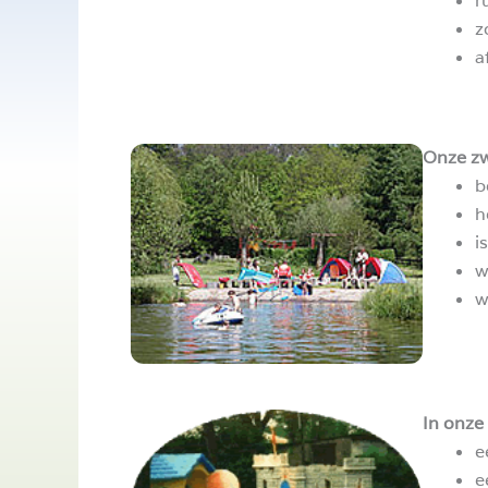
r
z
a
Onze zw
b
h
i
w
w
In onze 
e
e