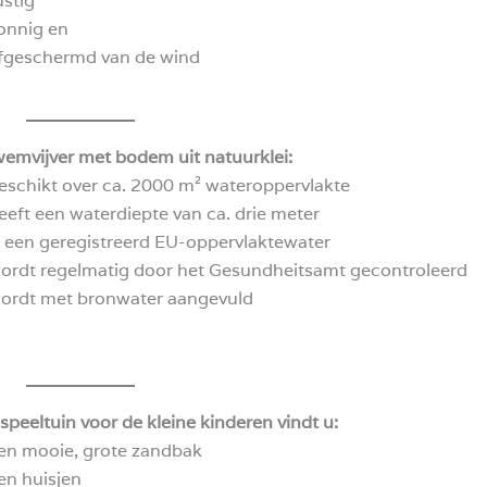
ustig
onnig en
fgeschermd van de wind
emvijver met bodem uit natuurklei:
eschikt over ca. 2000 m² wateroppervlakte
eeft een waterdiepte van ca. drie meter
s een geregistreerd EU-oppervlaktewater
ordt regelmatig door het Gesundheitsamt gecontroleerd
ordt met bronwater aangevuld
speeltuin voor de kleine kinderen vindt u:
en mooie, grote zandbak
en huisjen