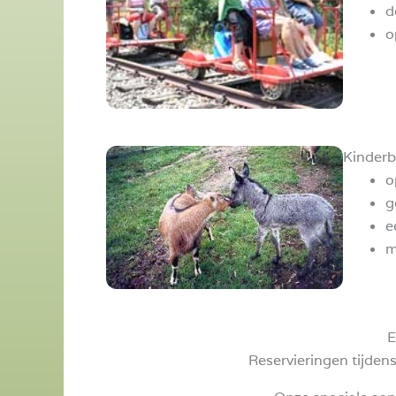
d
o
Kinderb
o
g
e
m
E
Reservieringen tijdens