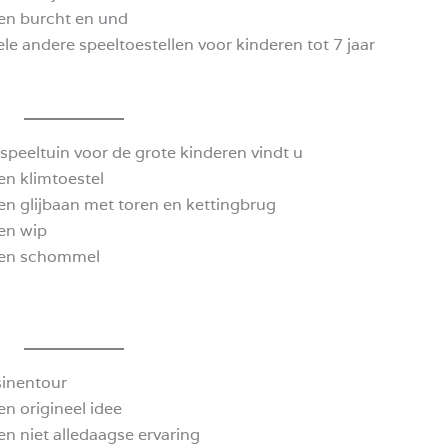
en burcht en und
ele andere speeltoestellen voor kinderen tot 7 jaar
 speeltuin voor de grote kinderen vindt u
en klimtoestel
en glijbaan met toren en kettingbrug
en wip
en schommel
sinentour
en origineel idee
en niet alledaagse ervaring