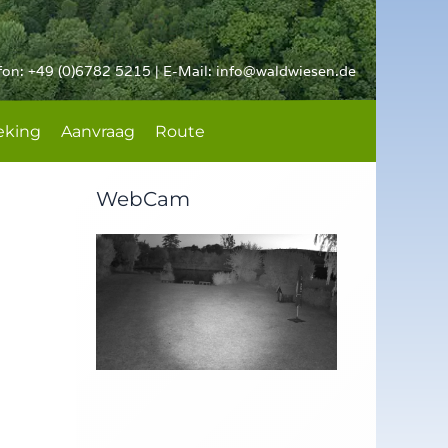
fon: +49 (0)6782 5215 | E-Mail:
info@waldwiesen.de
eking
Aanvraag
Route
WebCam